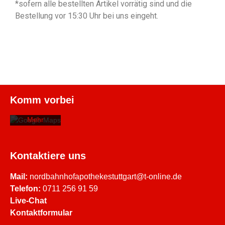
*sofern alle bestellten Artikel vorrätig sind und die
Maps immer
entsperren
Bestellung vor 15:30 Uhr bei uns eingeht.
Mit dem
Laden der
Karte
akzeptieren
Sie die
Datenschutzerklärung
von
Komm vorbei
Google.
Mehr
erfahren
Karte
Kontaktiere uns
laden
Mail:
nordbahnhofapothekestuttgart@t-online.de
Google
Telefon:
0711 256 91 59
Maps immer
Live-Chat
entsperren
Kontaktformular