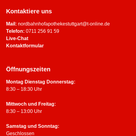
Karte
Kontaktiere uns
laden
Mail:
nordbahnhofapothekestuttgart@t-online.de
Google
Telefon:
0711 256 91 59
Maps immer
Live-Chat
entsperren
Kontaktformular
Öffnungszeiten
Montag Dienstag Donnerstag:
8:30 – 18:30 Uhr
Mittwoch und Freitag:
8:30 – 13:00 Uhr
Samstag und Sonntag:
Geschlossen