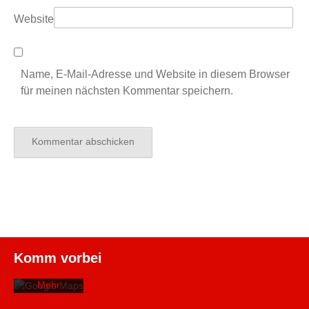
Website
Name, E-Mail-Adresse und Website in diesem Browser
für meinen nächsten Kommentar speichern.
Mit dem
Laden der
Karte
akzeptieren
Sie die
Datenschutzerklärung
von
Komm vorbei
Google.
Mehr
erfahren