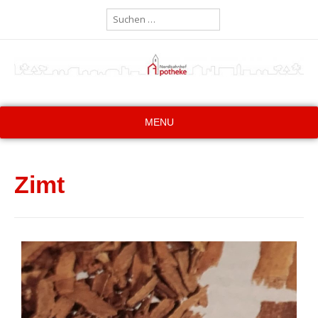
MENU
Zimt